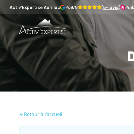
Activ'Expertise
Aurillac
4.9
/5
(
54
avis)
4.9
D
Retour à l'accueil