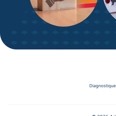
DPE – Diagnostic de
Diagn
Performance énergétique
Diagnostiqueu