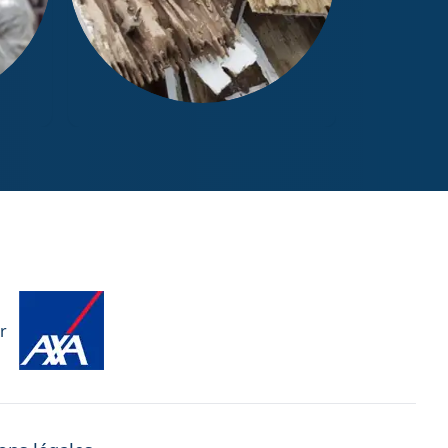
Diagnostic Termites / État
parasitaire
r