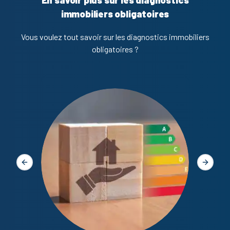
En savoir plus sur les diagnostics
immobiliers obligatoires
Vous voulez tout savoir sur les diagnostics immobiliers
obligatoires ?
Diagno
Slide précédente
Slide s