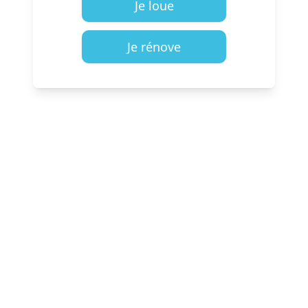
Je loue
Je rénove